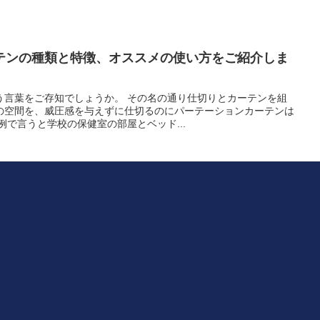
テンの種類と特徴、オススメの使い方をご紹介しま
う言葉をご存知でしょうか。 その名の通り仕切りとカーテンを組
の空間を、威圧感を与えずに仕切るのにパーテーションカーテンは
例で言うと学校の保健室の部屋とベッド...
方を知ってインテリアをもっと楽しもう！
ぶためには、まずは正しいサイズを測ることが大切です。 窓も
正確な大きさがわかっていないと、小さすぎたり大きすぎたりして
にしてしまう可能性もあるからです。 ...