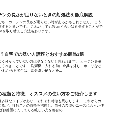
テンの長さが足りないときの対処法を徹底解説
でも、カーテンの長さが足りない時があるかもしれません。 こう
整すると良いです。 これだけでも数cmくらいは延長することがで
を取り替える方法もあります。 ...
K？自宅での洗い方講座とおすすめ商品3選
よく分かっていない方は少なくないと思われます。 カーテンを長
おくべきことです。 洗濯機に入れる前に金具を外し、ホコリなど
汚れがある場合は、部分洗い剤などを...
の種類と特徴、オススメの使い方をご紹介します
種多様なタイプがあり、それぞれ特徴も異なります。 これからカ
きるだけ種類ごとの特徴を把握し、自分の希望やニーズに合った使
ばお部屋に入ってくる眩しい光を都合の...