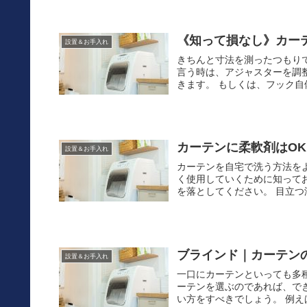
《知って損なし》カー
設置＆お手入れ
きちんと寸法を測ったつもり
言う時は、アジャスターを調
きます。 もしくは、フック自体
カーテンに柔軟剤はO
設置＆お手入れ
カーテンを自宅で洗う方法を
く使用していくために知って
を落としてください。 目立つ
ブラインド｜カーテン
設置＆お手入れ
一口にカーテンといっても多
ーテンを選ぶのであれば、で
い方をすべきでしょう。 例え