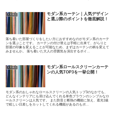
モダン系カーテン｜人気デザイン
人気商品
と選ぶ際のポイントを徹底解説！
落ち着いた部屋づくりをしたい方におすすめなのがモダン系のカーテ
ンを選ぶことです。 カーテンの付け替えは手軽に出来て、がらりと
部屋の印象を変えることが可能なため、まずはカーテンの柄を変えて
みませんか。 落ち着いた大人の雰囲気を演出するポイ...
モダン系ロールスクリーンカーテ
人気商品
ンの人気TOP3を一挙公開！
モダン系のおしゃれなロールスクリーンの人気トップ3のなかでも、
どんなインテリアにも溶け込んでくれる単色ブラウンのシンプルなロ
ールスクリーンは人気です。 また防音と断熱の機能に加え、遮光1級
で眩しい日差しをカットしてくれる機能があるのもポ...