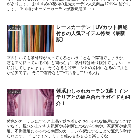
があります。 おすすめの花柄の遮光カーテン人気商品TOP3を紹介し
ます。 1つ目はオーダーカーテン形態安定加工つ...
レースカーテン｜UVカット機能
人気商品
付きの人気アイテム特集《最新
版》
室内にいても紫外線が入ってくるということをご存知でしょうか。
窓を閉め切っているのにも関わらず、紫外線は通り抜けてしまい、日
焼けしてしまいます。 そうなると将来、シミの原因になるので注意
が必要です。 そこで窓際などで生活をしている人は...
紫系おしゃれカーテン3選！イン
人気商品
テリアとの組み合わせガイドも紹
介！
紫色のカーテンにすると上品で落ち着いたおしゃれな部屋になるだけ
でなく、風水の上でも人気運や芸術運につながる南や、家庭運や健康
運、不動産運にかかわる南西のカーテンを紫にすることで運気を挙げ
られます。 そこでインテリアと組み合わせると楽しくな...