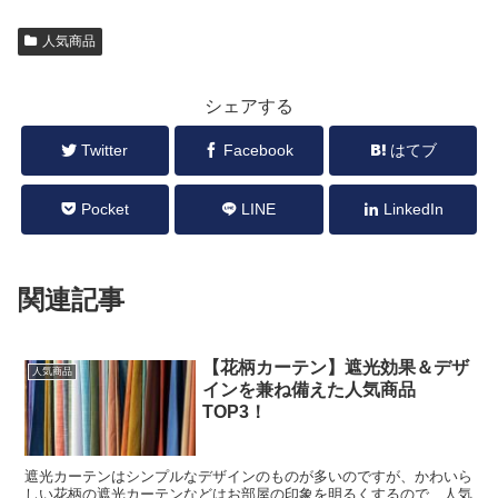
人気商品
シェアする
Twitter
Facebook
はてブ
Pocket
LINE
LinkedIn
関連記事
【花柄カーテン】遮光効果＆デザ
人気商品
インを兼ね備えた人気商品
TOP3！
遮光カーテンはシンプルなデザインのものが多いのですが、かわいら
しい花柄の遮光カーテンなどはお部屋の印象を明るくするので、人気