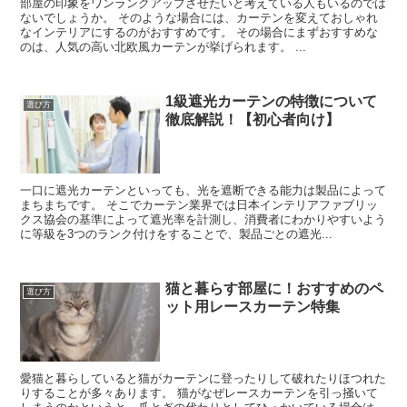
部屋の印象をワンランクアップさせたいと考えている人もいるのでは
ないでしょうか。 そのような場合には、カーテンを変えておしゃれ
なインテリアにするのがおすすめです。 その場合にまずおすすめな
のは、人気の高い北欧風カーテンが挙げられます。 ...
1級遮光カーテンの特徴について
選び方
徹底解説！【初心者向け】
一口に遮光カーテンといっても、光を遮断できる能力は製品によって
まちまちです。 そこでカーテン業界では日本インテリアファブリッ
クス協会の基準によって遮光率を計測し、消費者にわかりやすいよう
に等級を3つのランク付けをすることで、製品ごとの遮光...
猫と暮らす部屋に！おすすめのペ
選び方
ット用レースカーテン特集
愛猫と暮らしていると猫がカーテンに登ったりして破れたりほつれた
りすることが多々あります。 猫がなぜレースカーテンを引っ掻いて