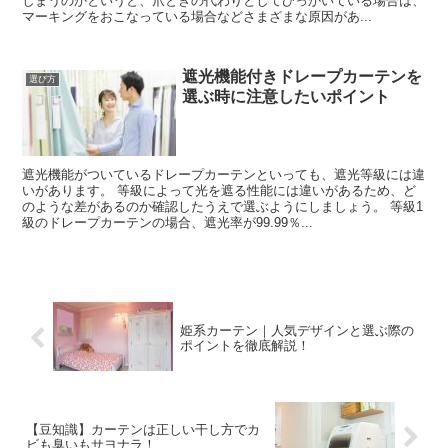
しまうのかというと、爪とぎの代わりとしてひっかいている場合は、
マーキングをおこなっている場合などさまざまな原因があ...
遮光機能付きドレープカーテンを
選び方
選ぶ時に注意したいポイント
遮光機能がついているドレープカーテンといっても、遮光等級には違
いがあります。 等級によって光を遮る性能には違いがあるため、ど
のような差があるのか確認したうえで選ぶようにしましょう。 等級1
級のドレープカーテンの場合、遮光率が99.99％...
姫系カーテン｜人気デザインと選ぶ際の
ポイントを徹底解説！
【豆知識】カーテンは正しい干し方でカ
ビも臭いもサヨナラ！