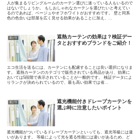
人が集まるリビングルームのカーテン選びに迷っている人もいるので
はないでしょうか。 もしおしゃれなカーテンを選びたいと考えてい
るのであれば、ベージュやオフホワイトがおすすめです。 壁と同系
色の色合いは部屋を広く見せる効果があることに加え、...
遮熱カーテンの効果は？検証デー
選び方
タとおすすめブランドをご紹介！
エコ生活を送るには、カーテンにも配慮することは良い選択になりま
す。 遮熱カーテンのカテゴリで販売されている商品があり、効果に
おいては5段階で表示されていることが一般的です。 検証データによ
りランクが決められているので、最も高い効果では省...
遮光機能付きドレープカーテンを
選び方
選ぶ時に注意したいポイント
遮光機能がついているドレープカーテンといっても、遮光等級には違
いがあります。 等級によって光を遮る性能には違いがあるため、ど