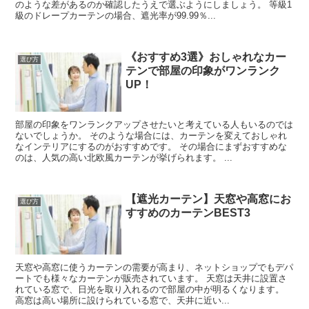
のような差があるのか確認したうえで選ぶようにしましょう。 等級1
級のドレープカーテンの場合、遮光率が99.99％...
《おすすめ3選》おしゃれなカー
選び方
テンで部屋の印象がワンランク
UP！
部屋の印象をワンランクアップさせたいと考えている人もいるのでは
ないでしょうか。 そのような場合には、カーテンを変えておしゃれ
なインテリアにするのがおすすめです。 その場合にまずおすすめな
のは、人気の高い北欧風カーテンが挙げられます。 ...
【遮光カーテン】天窓や高窓にお
選び方
すすめのカーテンBEST3
天窓や高窓に使うカーテンの需要が高まり、ネットショップでもデパ
ートでも様々なカーテンが販売されています。 天窓は天井に設置さ
れている窓で、日光を取り入れるので部屋の中が明るくなります。
高窓は高い場所に設けられている窓で、天井に近い...