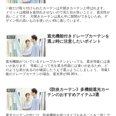
一枚だけ取り付けられたカーテンは片開きカーテンと呼ばれます。
メリットは模様を途切れさせないので見た目が良いことと、遮光性が
高いことです。 片開きカーテンは真ん中に隙間ができないため、デ
ザイン性の高いものを使いたい時に適しています。 ...
遮光機能付きドレープカーテンを
選び方
選ぶ時に注意したいポイント
遮光機能がついているドレープカーテンといっても、遮光等級には違
いがあります。 等級によって光を遮る性能には違いがあるため、ど
のような差があるのか確認したうえで選ぶようにしましょう。 等級1
級のドレープカーテンの場合、遮光率が99.99％...
《防炎カーテン》多機能遮光カー
選び方
テンのおすすめアイテム3選
遮光カーテンの中には、防炎機能を持つタイプもあることをご存じで