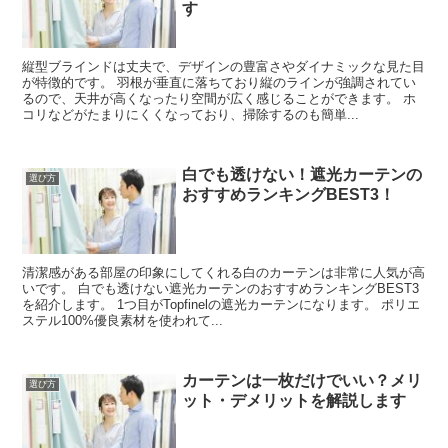
す
縦型ブラインドは丈夫で、デザインの豊富さやダイナミックな見た目
が特徴的です。 羽根が垂直に落ちており縦のラインが強調されてい
るので、天井が高くなったり空間が広く感じることができます。 ホ
コリなどがたまりにくくなっており、掃除するのも簡単...
白でも透けない！遮光カーテンの
選び方
おすすめランキングBEST3！
清潔感がある部屋の印象にしてくれる白のカーテンは非常に人気が高
いです。 白でも透けない遮光カーテンのおすすめランキングBEST3
を紹介します。 1つ目がTopfinelの遮光カーテンになります。 ポリエ
ステル100%優良素材を使われて...
カーテンは一枚だけでいい？メリ
選び方
ット・デメリットを解説します