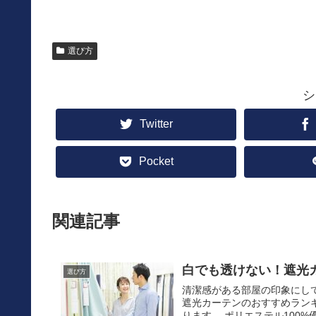
選び方
シ
Twitter
Pocket
関連記事
白でも透けない！遮光カ
選び方
清潔感がある部屋の印象にし
遮光カーテンのおすすめランキン
ります。 ポリエステル100%優