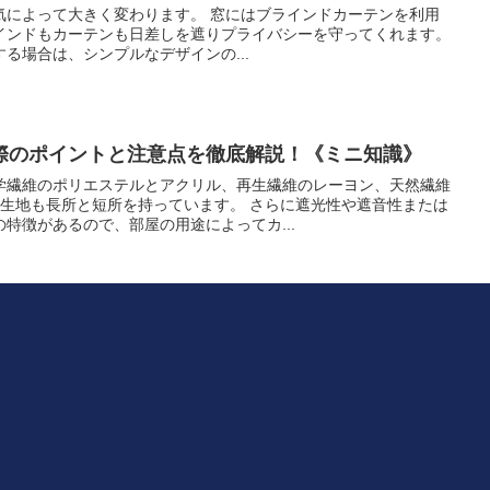
気によって大きく変わります。 窓にはブラインドカーテンを利用
インドもカーテンも日差しを遮りプライバシーを守ってくれます。
る場合は、シンプルなデザインの...
際のポイントと注意点を徹底解説！《ミニ知識》
学繊維のポリエステルとアクリル、再生繊維のレーヨン、天然繊維
の生地も長所と短所を持っています。 さらに遮光性や遮音性または
特徴があるので、部屋の用途によってカ...
能遮光カーテンのおすすめアイテム3選
機能を持つタイプもあることをご存じでしょうか。 これは防火カ
般的な遮光カーテンの中でも防災ラベルが付いているものが対象に
布製のブラインドや絨毯などと同じで法...