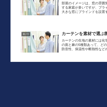
部屋のイメージは、窓の雰囲
する家庭が多いですが、ブラ
大きな窓にブラインドを設置す
カーテンを素材で選ぶ
選び方
カーテンの生地の素材には化
の面と麻の5種類あって、ど
防音性、保温性や断熱性などの
《防炎カーテン》多機
選び方
遮光カーテンの中には、防炎
ーテンと呼ばれるもので、一
なります。 防火カーテンは、