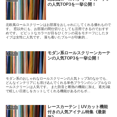
の人気TOP3を一挙公開！
北欧風ロールスクリーンはお部屋をおしゃれにしてくれる優れもので
す。 窓以外にも、お部屋の間仕切りとしても活用できるのでおすす
めです。 ビビットなカラーが目をひくケシの花をモチーフにしたタ
イプは女性に人気です。 落ち着いたブルーが印象的...
モダン系ロールスクリーンカーテ
人気商品
ンの人気TOP3を一挙公開！
モダン系のおしゃれなロールスクリーンの人気トップ3のなかでも、
どんなインテリアにも溶け込んでくれる単色ブラウンのシンプルなロ
ールスクリーンは人気です。 また防音と断熱の機能に加え、遮光1級
で眩しい日差しをカットしてくれる機能があるのもポ...
レースカーテン｜UVカット機能
人気商品
付きの人気アイテム特集《最新