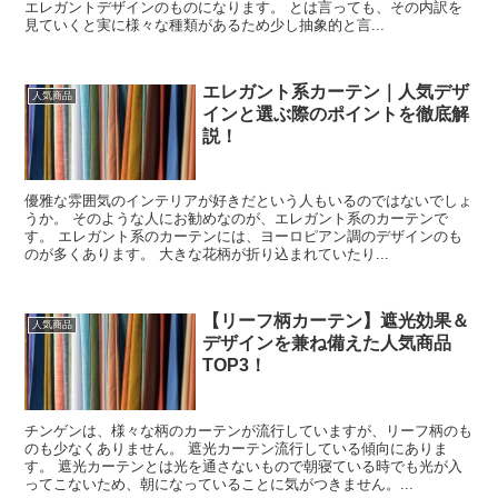
エレガントデザインのものになります。 とは言っても、その内訳を
見ていくと実に様々な種類があるため少し抽象的と言...
エレガント系カーテン｜人気デザ
人気商品
インと選ぶ際のポイントを徹底解
説！
優雅な雰囲気のインテリアが好きだという人もいるのではないでしょ
うか。 そのような人にお勧めなのが、エレガント系のカーテンで
す。 エレガント系のカーテンには、ヨーロピアン調のデザインのも
のが多くあります。 大きな花柄が折り込まれていたり...
【リーフ柄カーテン】遮光効果＆
人気商品
デザインを兼ね備えた人気商品
TOP3！
チンゲンは、様々な柄のカーテンが流行していますが、リーフ柄のも
のも少なくありません。 遮光カーテン流行している傾向にありま
す。 遮光カーテンとは光を通さないもので朝寝ている時でも光が入
ってこないため、朝になっていることに気がつきません。...