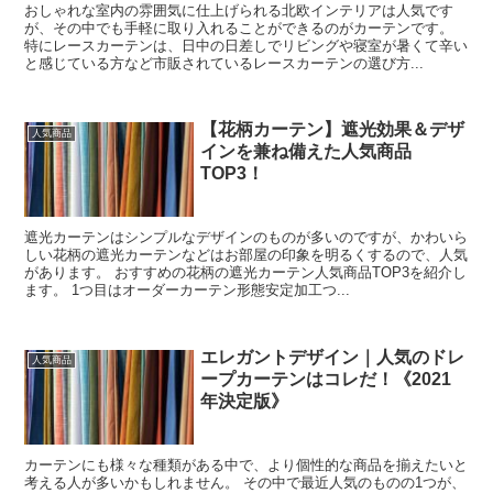
おしゃれな室内の雰囲気に仕上げられる北欧インテリアは人気です
が、その中でも手軽に取り入れることができるのがカーテンです。
特にレースカーテンは、日中の日差しでリビングや寝室が暑くて辛い
と感じている方など市販されているレースカーテンの選び方...
【花柄カーテン】遮光効果＆デザ
人気商品
インを兼ね備えた人気商品
TOP3！
遮光カーテンはシンプルなデザインのものが多いのですが、かわいら
しい花柄の遮光カーテンなどはお部屋の印象を明るくするので、人気
があります。 おすすめの花柄の遮光カーテン人気商品TOP3を紹介し
ます。 1つ目はオーダーカーテン形態安定加工つ...
エレガントデザイン｜人気のドレ
人気商品
ープカーテンはコレだ！《2021
年決定版》
カーテンにも様々な種類がある中で、より個性的な商品を揃えたいと
考える人が多いかもしれません。 その中で最近人気のものの1つが、