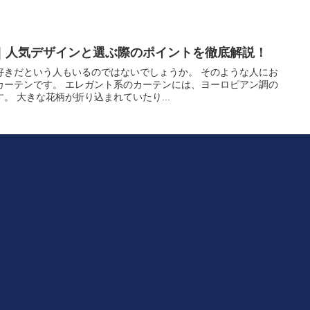
｜人気デザインと選ぶ際のポイントを徹底解説！
好きだという人もいるのではないでしょうか。 そのような人にお
カーテンです。 エレガント系のカーテンには、ヨーロピアン調の
。 大きな花柄が折り込まれていたり...
3選！インテリアとの組み合わせガイドも紹介！
にたくさんあります。 昔のように、似たような色ばかりではなく
ンのものも少なくないでしょう。 最近注目されている色の1つが、
性的なものである以上部屋全体の調...
しっかり寒さ対策する秘訣とは