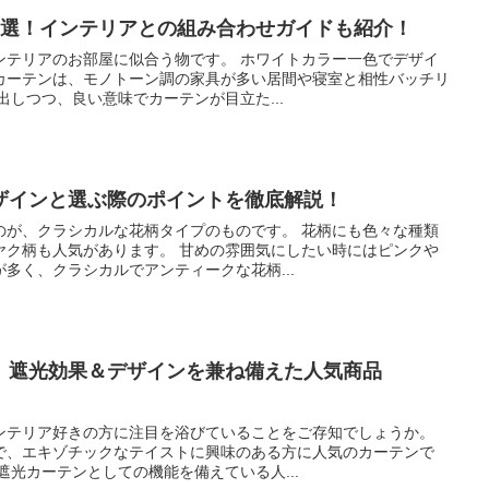
3選！インテリアとの組み合わせガイドも紹介！
ンテリアのお部屋に似合う物です。 ホワイトカラー一色でデザイ
カーテンは、モノトーン調の家具が多い居間や寝室と相性バッチリ
出しつつ、良い意味でカーテンが目立た...
ザインと選ぶ際のポイントを徹底解説！
のが、クラシカルな花柄タイプのものです。 花柄にも色々な種類
ヤク柄も人気があります。 甘めの雰囲気にしたい時にはピンクや
多く、クラシカルでアンティークな花柄...
】遮光効果＆デザインを兼ね備えた人気商品
ンテリア好きの方に注目を浴びていることをご存知でしょうか。
で、エキゾチックなテイストに興味のある方に人気のカーテンで
遮光カーテンとしての機能を備えている人...