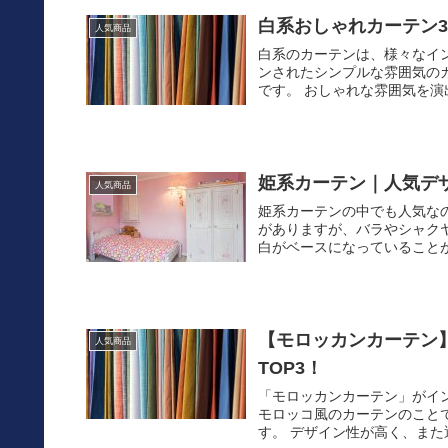
白系おしゃれカーテン
人気商品
白系のカーテンは、様々なイ
ンされたシンプルな雰囲気の
です。 おしゃれな雰囲気を演
姫系カーテン｜人気デ
人気商品
姫系カーテンの中でも人気な
がありますが、バラやシャク
白がベースになっていることが
【モロッカンカーテン
人気商品
TOP3！
「モロッカンカーテン」がイ
モロッコ風のカーテンのこと
す。 デザイン性が高く、また