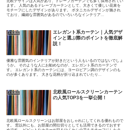
北欧デザインは人気があり、ドレープカーテンでも多く採用されてい
ます。 人気のあるドレープカーテンとして、大きくて優しい花束を
モチーフにしたデザインがあります。 ボタニカルデザインが施され
ており、繊細な雰囲気があるのでいろいろなインテリア...
エレガント系カーテン｜人気デザ
人気商品
インと選ぶ際のポイントを徹底解
説！
優雅な雰囲気のインテリアが好きだという人もいるのではないでしょ
うか。 そのような人にお勧めなのが、エレガント系のカーテンで
す。 エレガント系のカーテンには、ヨーロピアン調のデザインのも
のが多くあります。 大きな花柄が折り込まれていたり...
北欧風ロールスクリーンカーテン
人気商品
の人気TOP3を一挙公開！
北欧風ロールスクリーンはお部屋をおしゃれにしてくれる優れもので
す。 窓以外にも、お部屋の間仕切りとしても活用できるのでおすす
めです。 ビビットなカラーが目をひくケシの花をモチーフにしたタ