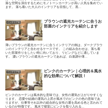
落な空間を演出するためにモノトーンカーテンが高い人気を集めてい
ます。 落ち着いた大人のインテリアを目指して、黒...
ブラウンの遮光カーテンに合うお
インテリア術
部屋のインテリアを紹介します
薄いブラウンの遮光カーテンに合うインテリアの例は、ダークブラウ
ンのインテリアと合わせるケースです。 この組み合わせは、落ち着
いた部屋作りをしたい時に向いており、リビングなどに適していま
す。 濃いブラウンの遮光カーテンであれば、白基調や薄...
ピンクのカーテン｜心理的＆風水
インテリア術
的な効果について解説！
ピンクのカーテンは風水的な意味では、女性の運気が上がりやすくな
ります。 恋愛や結婚の運気の上昇が風水でのピンクの色の意味であ
りますが、仕事等それ以外の総合的な女性の運を高める色と言われて
いるのが特徴です。 風水で寝室にピンクを取り入れる...