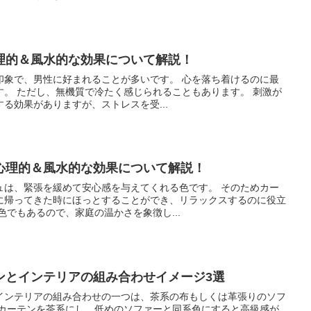
理的＆風水的な効果について解説！
印象で、男性に好まれることが多いです。 心を落ち着けるのに最
す。 ただし、無機質で冷たく感じられることもあります。 刺激が
る効果がありますが、ストレスを受...
心理的＆風水的な効果について解説！
ュは、緊張を緩めて安心感を与えてくれる色です。 そのためカー
に帰ってきた時にほっとすることができ、リラックスするのに役立
色でもあるので、家庭の温かさを象徴し...
ンとインテリアの組み合わせイメージ3選
インテリアの組み合わせの一つは、茶系の布もしくは革張りのソフ
光カーテンを茶系にし、低めのソファーと同系色にすると高級感が