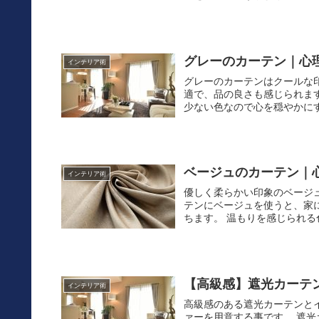
グレーのカーテン｜心
インテリア術
グレーのカーテンはクールな
適で、品の良さも感じられま
少ない色なので心を穏やかにす
ベージュのカーテン｜
インテリア術
優しく柔らかい印象のベージ
テンにベージュを使うと、家
ちます。 温もりを感じられる
【高級感】遮光カーテ
インテリア術
高級感のある遮光カーテンと
ァーを用意する事です。 遮