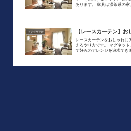
あります。 家具は濃茶系の家具
【レースカーテン】お
インテリア術
レースカーテンをおしゃれに
えるやり方です。 マグネッ
で好みのアレンジを追求できま
台所｜カーテン×風水
インテリア術
運気を上げるために、家の家
も家具を買い替えたり、壁の
で、簡単にできる運気アップの