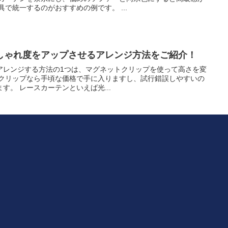
で統一するのがおすすめの例です。 ...
しゃれ度をアップさせるアレンジ方法をご紹介！
アレンジする方法の1つは、マグネットクリップを使って高さを変
トクリップなら手頃な価格で手に入りますし、試行錯誤しやすいの
す。 レースカーテンといえば光...
で運気UP！組み合わせと取り入れ方の完全ガイド
具の配置や色に風水を取り入れる方は多いはずです。 とは言って
色を塗り替えたりするのはすぐ出来ることではありません。 そこ
方法をご紹介します。 特に家の中で...