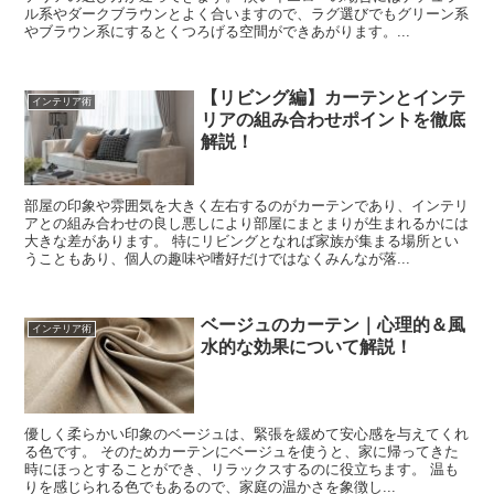
ル系やダークブラウンとよく合いますので、ラグ選びでもグリーン系
やブラウン系にするとくつろげる空間ができあがります。...
【リビング編】カーテンとインテ
インテリア術
リアの組み合わせポイントを徹底
解説！
部屋の印象や雰囲気を大きく左右するのがカーテンであり、インテリ
アとの組み合わせの良し悪しにより部屋にまとまりが生まれるかには
大きな差があります。 特にリビングとなれば家族が集まる場所とい
うこともあり、個人の趣味や嗜好だけではなくみんなが落...
ベージュのカーテン｜心理的＆風
インテリア術
水的な効果について解説！
優しく柔らかい印象のベージュは、緊張を緩めて安心感を与えてくれ
る色です。 そのためカーテンにベージュを使うと、家に帰ってきた
時にほっとすることができ、リラックスするのに役立ちます。 温も
りを感じられる色でもあるので、家庭の温かさを象徴し...