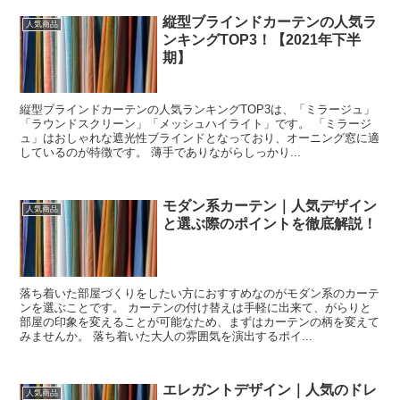
縦型ブラインドカーテンの人気ラ
人気商品
ンキングTOP3！【2021年下半
期】
縦型ブラインドカーテンの人気ランキングTOP3は、「ミラージュ」
「ラウンドスクリーン」「メッシュハイライト」です。 「ミラージ
ュ」はおしゃれな遮光性ブラインドとなっており、オーニング窓に適
しているのが特徴です。 薄手でありながらしっかり...
モダン系カーテン｜人気デザイン
人気商品
と選ぶ際のポイントを徹底解説！
落ち着いた部屋づくりをしたい方におすすめなのがモダン系のカーテ
ンを選ぶことです。 カーテンの付け替えは手軽に出来て、がらりと
部屋の印象を変えることが可能なため、まずはカーテンの柄を変えて
みませんか。 落ち着いた大人の雰囲気を演出するポイ...
エレガントデザイン｜人気のドレ
人気商品