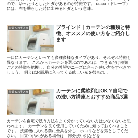
ので、ゆったりとしたヒダがあるのが特徴です。 drape（ドレープ）
には、布を垂らした時に出来るヒダという意味...
ブラインド｜カーテンの種類と特
設置＆お手入れ
徴、オススメの使い方をご紹介し
ます
一口にカーテンといっても多種多様なタイプがあり、それぞれ特徴も
異なります。 これからカーテンを選ぶのであれば、できるだけ種類
ごとの特徴を把握し、自分の希望やニーズに合った使い方をすべきで
しょう。 例えばお部屋に入ってくる眩しい光を都合の...
カーテンに柔軟剤はOK？自宅で
設置＆お手入れ
の洗い方講座とおすすめ商品3選
カーテンを自宅で洗う方法をよく分かっていない方は少なくないと思
われます。 カーテンを長く使用していくために知っておくべきこと
です。 洗濯機に入れる前に金具を外し、ホコリなどを落としてくだ
さい。 目立つ汚れがある場合は、部分洗い剤などを...