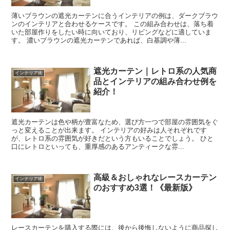
薄いブラウンの遮光カーテンに合うインテリアの例は、ダークブラウ
ンのインテリアと合わせるケースです。 この組み合わせは、落ち着
いた部屋作りをしたい時に向いており、リビングなどに適していま
す。 濃いブラウンの遮光カーテンであれば、白基調や薄...
遮光カーテン｜レトロ系の人気商
インテリア術
品とインテリアの組み合わせ例を
紹介！
遮光カーテンは色や柄が豊富なため、選び方一つで部屋の雰囲気をぐ
っと変えることが出来ます。 インテリアの好みは人それぞれです
が、レトロ系の雰囲気が好きだという方もいることでしょう。 ひと
口にレトロといっても、重厚感のあるアンティークな雰...
高級＆おしゃれなレースカーテン
インテリア術
のおすすめ3選！《最新版》
レースカーテンを購入する際には、後から後悔しないように商品探し