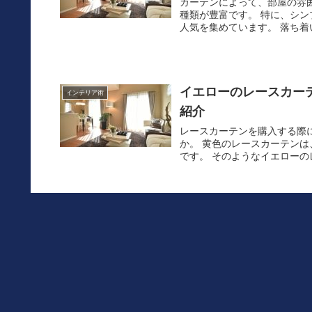
カーテンによって、部屋の雰
種類が豊富です。 特に、シ
人気を集めています。 落ち着
イエローのレースカー
インテリア術
紹介
レースカーテンを購入する際
か。 黄色のレースカーテン
です。 そのようなイエローの
【かわいい】遮光カー
インテリア術
ピンク系の遮光カーテンと同
わせです。 いちごや花柄を
な組み合わせを試してみるのも