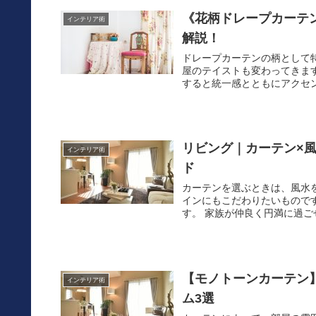
《花柄ドレープカーテ
インテリア術
解説！
ドレープカーテンの柄として
屋のテイストも変わってきま
すると統一感とともにアクセン
リビング｜カーテン×
インテリア術
ド
カーテンを選ぶときは、風水
インにもこだわりたいもので
す。 家族が仲良く円満に過ご
【モノトーンカーテン
インテリア術
ム3選