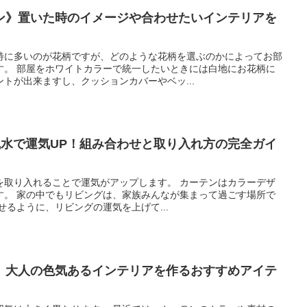
ン》置いた時のイメージや合わせたいインテリアを
特に多いのが花柄ですが、どのような花柄を選ぶのかによってお部
す。 部屋をホワイトカラーで統一したいときには白地にお花柄に
トが出来ますし、クッションカバーやベッ...
風水で運気UP！組み合わせと取り入れ方の完全ガイ
を取り入れることで運気がアップします。 カーテンはカラーデザ
す。 家の中でもリビングは、家族みんなが集まって過ごす場所で
せるように、リビングの運気を上げて...
】大人の色気あるインテリアを作るおすすめアイテ