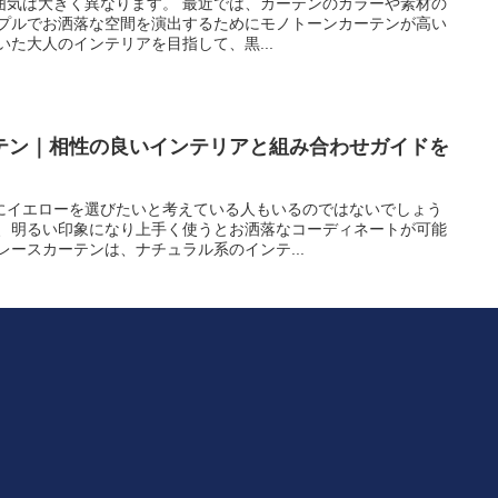
囲気は大きく異なります。 最近では、カーテンのカラーや素材の
ンプルでお洒落な空間を演出するためにモノトーンカーテンが高い
いた大人のインテリアを目指して、黒...
テン｜相性の良いインテリアと組み合わせガイドを
にイエローを選びたいと考えている人もいるのではないでしょう
は、明るい印象になり上手く使うとお洒落なコーディネートが可能
レースカーテンは、ナチュラル系のインテ...
テンとインテリアの組み合わせイメージ3選
系色の布団、照明器具との組み合わせは、まさにザかわいい組み合
選ぶのも良いですし、あえて無地の遮光カーテンを選択して、色々
ありです。 白地にかわいい柄の...